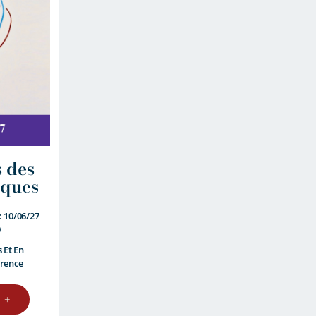
s des
iques
: 10/06/27
0
s Et En
érence
 +