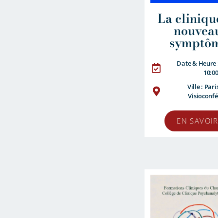
La cliniqu
nouvea
symptô
Date & Heure 
10:0
Ville : Pari
Visioconf
EN SAVOIR