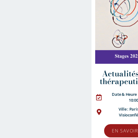
Actualité
thérapeut
Date & Heure 
10:0
Ville : Pari
Visioconf
EN SAVOIR