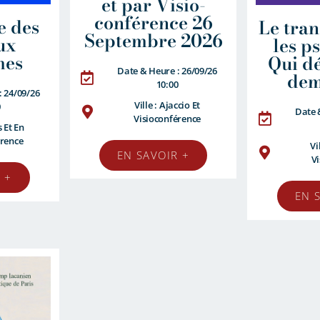
et par Visio-
conférence 26
e des
Le tran
Septembre 2026
ux
les p
mes
Qui d
Date & Heure : 26/09/26
dem
10:00
: 24/09/26
Ville : Ajaccio Et
0
Date 
Visioconférence
s Et En
érence
Vi
EN SAVOIR +
V
 +
EN 