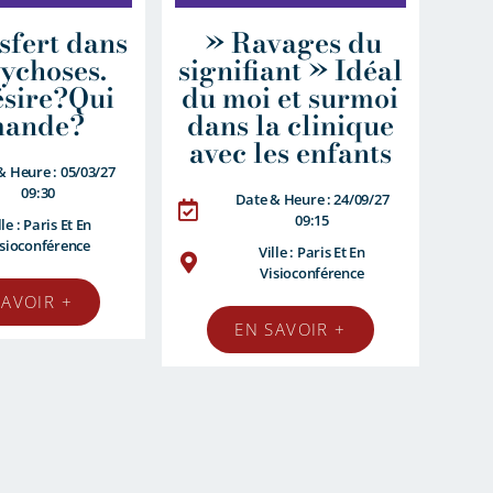
sfert dans
» Ravages du
sychoses.
signifiant » Idéal
ésire?Qui
du moi et surmoi
ande?
dans la clinique
avec les enfants
& Heure : 05/03/27
09:30
Date & Heure : 24/09/27
09:15
lle : Paris Et En
isioconférence
Ville : Paris Et En
Visioconférence
SAVOIR +
EN SAVOIR +