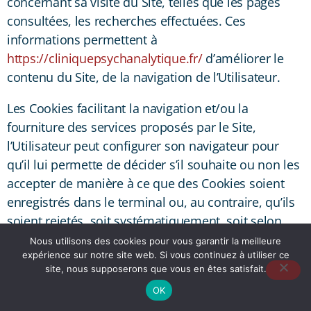
concernant sa visite du Site, telles que les pages
consultées, les recherches effectuées. Ces
informations permettent à
https://cliniquepsychanalytique.fr/
d’améliorer le
contenu du Site, de la navigation de l’Utilisateur.
Les Cookies facilitant la navigation et/ou la
fourniture des services proposés par le Site,
l’Utilisateur peut configurer son navigateur pour
qu’il lui permette de décider s’il souhaite ou non les
accepter de manière à ce que des Cookies soient
enregistrés dans le terminal ou, au contraire, qu’ils
soient rejetés, soit systématiquement, soit selon
leur émetteur. L’Utilisateur peut également
Nous utilisons des cookies pour vous garantir la meilleure
expérience sur notre site web. Si vous continuez à utiliser ce
configurer son logiciel de navigation de manière à
site, nous supposerons que vous en êtes satisfait.
ce que l’acceptation ou le refus des Cookies lui
OK
soient proposés ponctuellement, avant qu’un