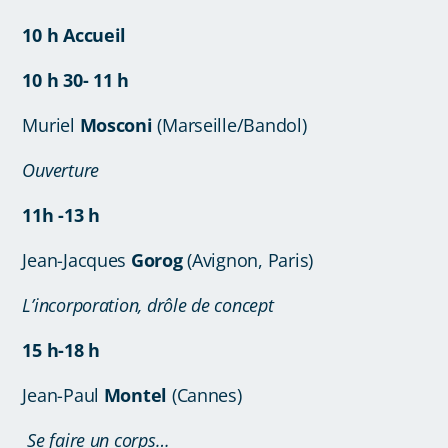
10 h Accueil
10 h 30- 11 h
Muriel
Mosconi
(Marseille/Bandol)
Ouverture
11h -13 h
Jean-Jacques
Gorog
(Avignon, Paris)
L’incorporation, drôle de concept
15 h-18 h
Jean-Paul
Montel
(Cannes)
Se faire un corps…